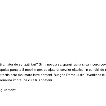
ti amator de senzatii tari? Simti nevoia sa spargi rutina si sa incerci
opulsa pana la 8 metri in aer, cu ajutorul corzilor elastice, in conditii 
stractia este mai mare intre prieteni, Bungee Dome-ul din Divertiland it
renalina impreuna cu alti 3 prieteni.
egulament