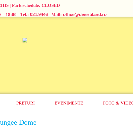
CHIS
| Park schedule:
CLOSED
021.9446
office@divertiland.ro
00 – 18:00 Tel.:
Mail:
PRETURI
EVENIMENTE
FOTO
&
VIDE
ungee Dome