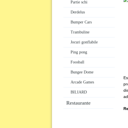
Partie schi
Derdelus
Bumper Cars
Trambuline
Jocuri gonflabile
Ping pong
Foosball
Bungee Dome
Es
Arcade Games
pr
di
BILIARD
ad
Restaurante
R