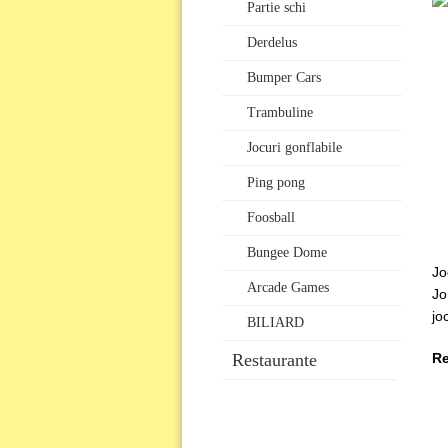
Partie schi
Derdelus
Bumper Cars
Trambuline
Jocuri gonflabile
Ping pong
Foosball
Bungee Dome
Jo
Arcade Games
Jo
jo
BILIARD
Restaurante
R