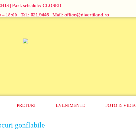
CHIS
| Park schedule:
CLOSED
021.9446
office@divertiland.ro
00 – 18:00 Tel.:
Mail:
PRETURI
EVENIMENTE
FOTO
&
VIDE
ocuri gonflabile