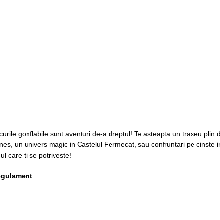
curile gonflabile sunt aventuri de-a dreptul! Te asteapta un traseu plin 
nes, un univers magic in Castelul Fermecat, sau confruntari pe cinste in 
cul care ti se potriveste!
egulament