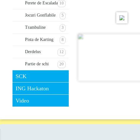
Perete de Escalada
10
Jocuri Gonflabile
5
Trambuline
3
Pista de Karting
8
Derdelus
12
Partie de schi
20
SCK
ING Hackaton
Video